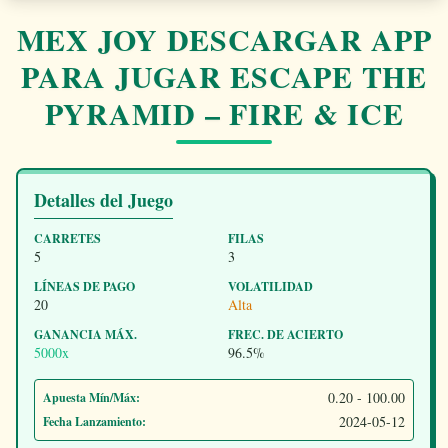
MEX JOY DESCARGAR APP
PARA JUGAR ESCAPE THE
PYRAMID – FIRE & ICE
Detalles del Juego
CARRETES
FILAS
5
3
LÍNEAS DE PAGO
VOLATILIDAD
20
Alta
GANANCIA MÁX.
FREC. DE ACIERTO
5000x
96.5%
0.20 - 100.00
Apuesta Mín/Máx:
2024-05-12
Fecha Lanzamiento: