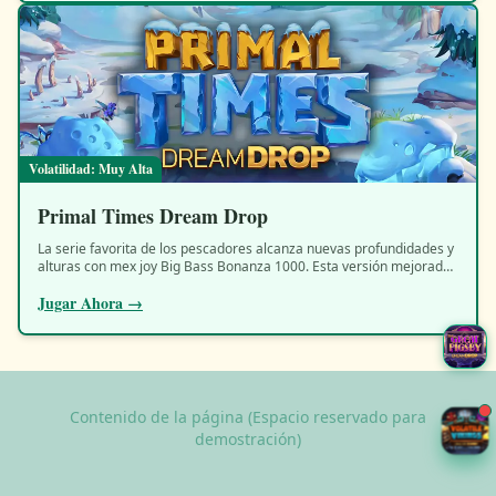
Volatilidad: Muy Alta
Primal Times Dream Drop
La serie favorita de los pescadores alcanza nuevas profundidades y
alturas con mex joy Big Bass Bonanza 1000. Esta versión mejorada
ofrece multiplicadores increíbles.
Jugar Ahora →
Contenido de la página (Espacio reservado para
demostración)