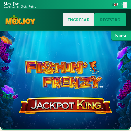
Mex Joy
🇲🇽
País
Expertos en Slots Retro
INGRESAR
REGISTRO
Nuevo