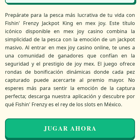
Prepárate para la pesca más lucrativa de tu vida con
Fishin' Frenzy Jackpot King en mex joy. Este título
icónico disponible en mex joy casino combina la
simplicidad de la pesca con la emoción de un jackpot
masivo. Al entrar en mex joy casino online, te unes a
una comunidad de ganadores que confían en la
seguridad y el prestigio de joy mex. El juego ofrece
rondas de bonificación dinámicas donde cada pez
capturado puede acercarte al premio mayor. No
esperes más para sentir la emoción de la captura
perfecta; descarga nuestra aplicación y descubre por
qué Fishin' Frenzy es el rey de los slots en México.
JUGAR AHORA