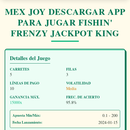
MEX JOY DESCARGAR APP
PARA JUGAR FISHIN'
FRENZY JACKPOT KING
Detalles del Juego
CARRETES
FILAS
5
3
LÍNEAS DE PAGO
VOLATILIDAD
10
Media
GANANCIA MÁX.
FREC. DE ACIERTO
15000x
95.8%
0.1 - 200
Apuesta Mín/Máx:
2024-01-15
Fecha Lanzamiento: