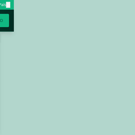
País
RO