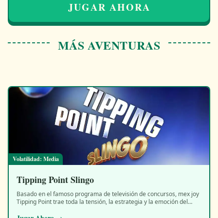
JUGAR AHORA
MÁS AVENTURAS
Volatilidad: Media
Tipping Point Slingo
Basado en el famoso programa de televisión de concursos, mex joy
Tipping Point trae toda la tensión, la estrategia y la emoción del
estudio directamente a tu pantalla.
Jugar Ahora →